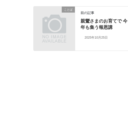
ことば
前の記事
親鸞さまのお育てで 今
年も集う報恩講
2025年10月25日