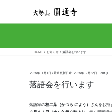
コ
ナ
ン
ビ
テ
ゲ
ン
ー
ツ
シ
へ
ョ
ス
ン
キ
に
ッ
移
HOME
お知らせ
落語会を行います
プ
動
2025年11月1日
/ 最終更新日時 :
2025年12月22日
entuji
落語会を行います
落語家の
桂二葉（かつら によう）さん
をお招