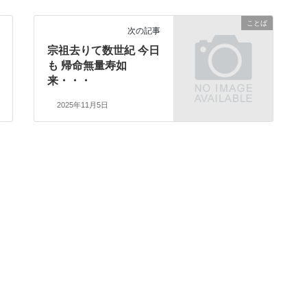
ことば
次の記事
宗祖去りて数世紀 今日
も 帰命無量寿如
来・・・
2025年11月5日