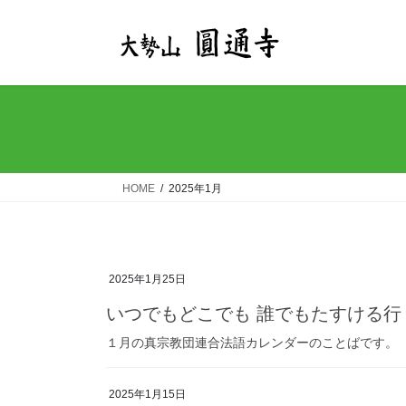
コ
ナ
ン
ビ
テ
ゲ
ン
ー
ツ
シ
へ
ョ
ス
ン
キ
に
ッ
移
HOME
2025年1月
プ
動
2025年1月25日
いつでもどこでも 誰でもたすける行
１月の真宗教団連合法語カレンダーのことばです。
2025年1月15日