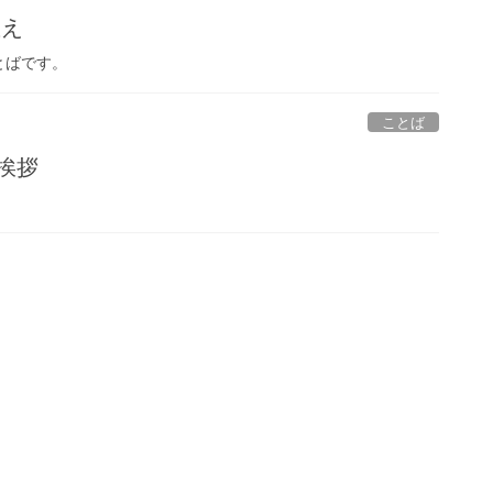
教え
とばです。
ことば
挨拶