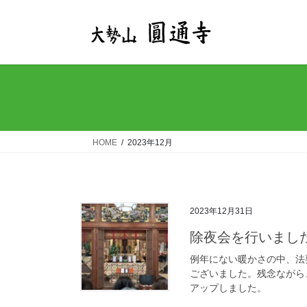
コ
ナ
ン
ビ
テ
ゲ
ン
ー
ツ
シ
へ
ョ
ス
ン
キ
に
ッ
移
HOME
2023年12月
プ
動
2023年12月31日
除夜会を行いまし
例年にない暖かさの中、法
ございました。残念ながら
アップしました。